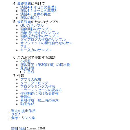
最終課題
に向けて
演習4-1 オセロの基礎1
演習4-2 オセロの基礎2
演習4-3 音声の再生
演習の補足1
最終課題
のためのサンプル
GUIのサンプル
画像回転のサンプル
画像切り替えのサンプル
画像拡大縮小のサンプル
ダイアログの作成のサンプル
オブジェクトの重ね合わせのサン
プル
キー入力のサンプル
この演習で提出する課題
小課題
演習前半（第3Q時期）の提出物
最終課題
注意点
付録
アプリの配布
タッチタイピング
プログラミングの作法
エラーメッセージの読み方
作品制作における著作権
音源集
素材作成・加工時の注意
動画作成
過去の提出作品
Ｑ＆Ａ
参考・リンク集
[管理
]
[
編集
] Counter: 15767