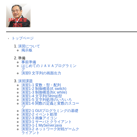
トップページ
演習について
掲示板
準備
事前準備
はじめてのＪＡＶＡプログラミン
グ
演習0 文字列の画面出力
演習課題
演習1-1 変数・型・配列
演習1-2 制御構造(if, switch)
演習1-3 制御構造(for, while)
演習1-4 文字列(String)型
演習1-5 文字列処理のいろいろ
演習1-6 関数の定義と変数のスコー
プ
演習2-1 GUIプログラミングの基礎
演習2-2 イベント処理
演習2-3 画像アイコン
演習3-1 サーバとクライアント
演習3-1-1 MyServer.java
演習3-2 ネットワーク対戦ゲームク
ライアント