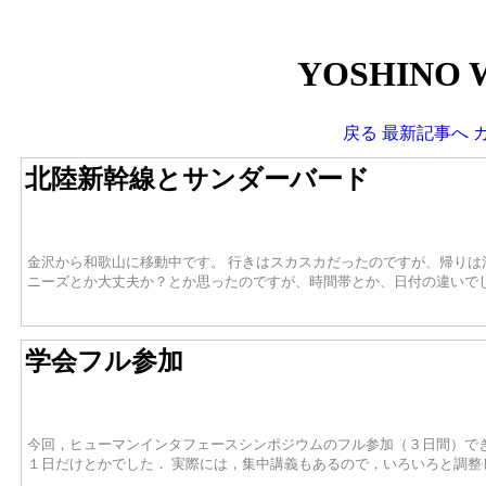
YOSHINO 
戻る
最新記事へ
北陸新幹線とサンダーバード
金沢から和歌山に移動中です。 行きはスカスカだったのですが、帰りは
ニーズとか大丈夫か？とか思ったのですが、時間帯とか、日付の違いで
学会フル参加
今回，ヒューマンインタフェースシンポジウムのフル参加（３日間）で
１日だけとかでした． 実際には，集中講義もあるので，いろいろと調整