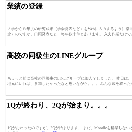
業績の登録
大学から昨年度の研究成果（学会発表など）をWebに入力するように指示が
念）のですが、口頭発表だと、毎年数十件とあります。 入力作業だけ
高校の同級生のLINEグループ
ちょっと前に高校の同級生のLINEグループに加入？しました。 昨日は
地元にいれば、参加したかったなと思いながら。。。 みんな歳を取った
1Qが終わり、2Qが始まり。。。
1Qがおわったのですが、2Qが始まります。 まだ、Moodleを構築し