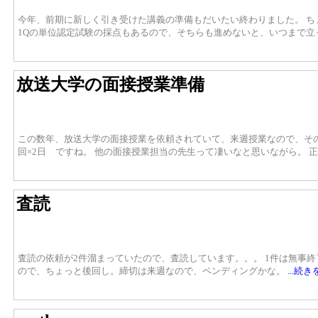
今年、前期に新しく引き受けた講義の準備もだいたい終わりました。 ち
1Qの単位認定試験の採点もあるので、そちらも進めないと、いつまで立
放送大学の面接授業準備
この数年、放送大学の面接授業を依頼されていて、来週授業なので、その準
回×2日 ですね。 他の面接授業担当の先生って凄いなと思いながら。 
査読
査読の依頼が2件溜まっていたので、査読しています。。。 1件は無事終
ので、ちょっと後回し。締切は来週なので、ペンディングかな。
...続