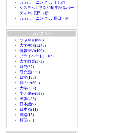
paizaラーニング by よしの
システム工学部30周年記念パー
ティ by 長田（伊
paizaラーニング by 長田（伊
カテゴリー
つぶやき(888)
大学生活(1243)
情報技術(400)
プライベート(1107)
大学教員(173)
研究(67)
研究室(539)
日常(197)
世の中(304)
大学(539)
学会発表(188)
出張(488)
日本語(9)
日本酒(11)
連絡(15)
料理(25)