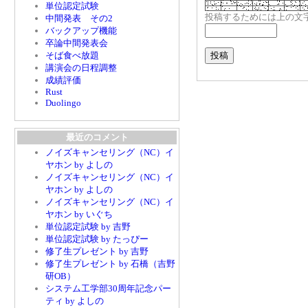
単位認定試験
投稿するためには上の文
中間発表 その2
バックアップ機能
卒論中間発表会
そば食べ放題
講演会の日程調整
成績評価
Rust
Duolingo
最近のコメント
ノイズキャンセリング（NC）イ
ヤホン by よしの
ノイズキャンセリング（NC）イ
ヤホン by よしの
ノイズキャンセリング（NC）イ
ヤホン by いぐち
単位認定試験 by 吉野
単位認定試験 by たっぴー
修了生プレゼント by 吉野
修了生プレゼント by 石橋（吉野
研OB）
システム工学部30周年記念パー
ティ by よしの