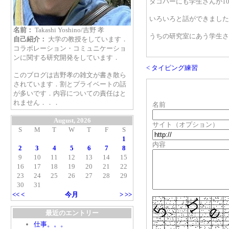
タコパーにも学生さんが1
いろいろと話ができました
名前：
Takashi Yoshino/吉野 孝
うちの研究室にあう学生さ
自己紹介：
大学の教授をしています．
コラボレーション・コミュニケーショ
ンに関する研究開発をしています．
< タイピング練習
このブログは吉野孝の雑文が書き散ら
されています．割とプライベートの話
が多いです．内容についての責任はと
れません．．．
名前
August, 2026
サイト（オプション）
S
M
T
W
T
F
S
1
内容
2
3
4
5
6
7
8
9
10
11
12
13
14
15
16
17
18
19
20
21
22
23
24
25
26
27
28
29
30
31
<<
<
今月
>
>>
最近のエントリー
仕事。。。