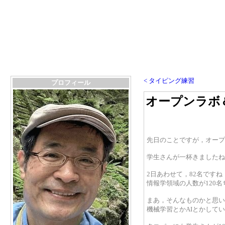
< タイピング練習
プロフィール
オープンラボ
先日のことですが，オープ
学生さんが一杯きましたね
2日あわせて，82名ですね
情報学領域の人数が120
まあ，そんなものかと思い
機械学習とかAIとかして