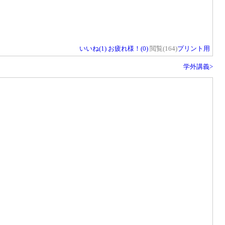
いいね(
1
)
お疲れ様！(
0
)
閲覧(164)
プリント用
学外講義>