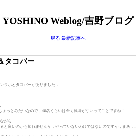
YOSHINO Weblog/吉野ブログ
戻る
最新記事へ
＆タコパー
ンラボとタコパーがありました．
．
．
名ちょっとみたいなので，40名くらいは全く興味がないってことですね！
ながら．
いると良いのかも知れませんが，やっていないわけではないのですが，まあ，