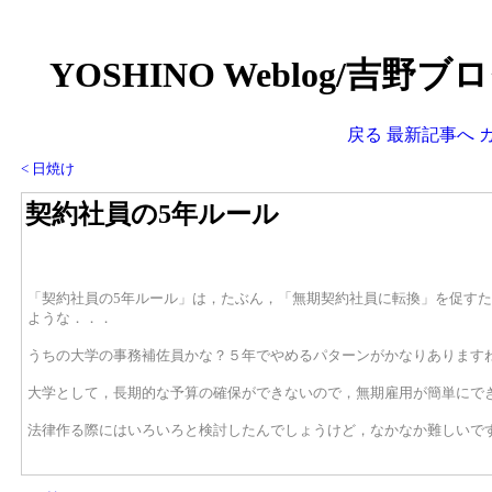
YOSHINO Weblog/吉野
戻る
最新記事へ
< 日焼け
契約社員の5年ルール
「契約社員の5年ルール」は，たぶん，「無期契約社員に転換」を促す
ような．．．
うちの大学の事務補佐員かな？５年でやめるパターンがかなりあります
大学として，長期的な予算の確保ができないので，無期雇用が簡単にで
法律作る際にはいろいろと検討したんでしょうけど，なかなか難しいで