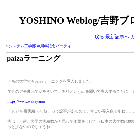
YOSHINO Weblog/吉野ブ
戻る
最新記事へ
< システム工学部30周年記念パーティ
paizaラーニング
うちの大学でもpaizaラーニングを導入しました！
学会のデモ展示で話をきいて、無料という話を聞いて導入することにし
https://www.wakayama
「2024年度実績: 648校」って記事があるので、すごい導入数ですね。。
実は、一瞬、大学の実績数かと思って衝撃をうけた（日本の大学数は80
っと少ないのでしょうね。