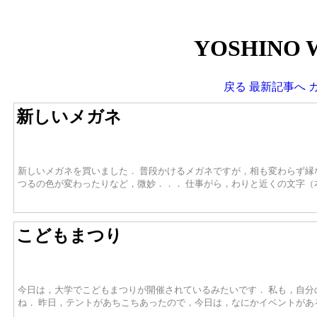
YOSHINO 
戻る
最新記事へ
新しいメガネ
新しいメガネを買いました． 普段かけるメガネですが，相も変わらず縁
つるの色が変わったりなど，微妙．．． 仕事がら，わりと近くの文字
こどもまつり
今日は，大学でこどもまつりが開催されているみたいです． 私も，自分
ね． 昨日，テントがあちこちあったので，今日は，なにかイベントがあ