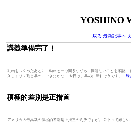
YOSHINO 
戻る
最新記事へ
講義準備完了！
動画をつくったあとに、動画を一応聞きながら、問題ないことを確認。
久しぶり？割と早めにできたかな。 今日は、早めに帰れそうです。
..
積極的差別是正措置
アメリカの最高裁の積極的差別是正措置の判決ですが。 公平って難しい