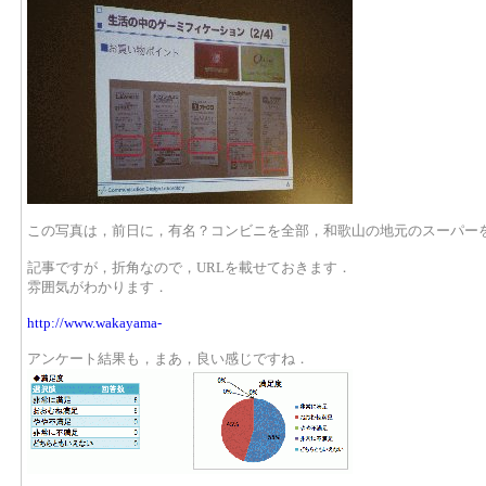
この写真は，前日に，有名？コンビニを全部，和歌山の地元のスーパー
記事ですが，折角なので，URLを載せておきます．
雰囲気がわかります．
http://www.wakayama-
アンケート結果も，まあ，良い感じですね．