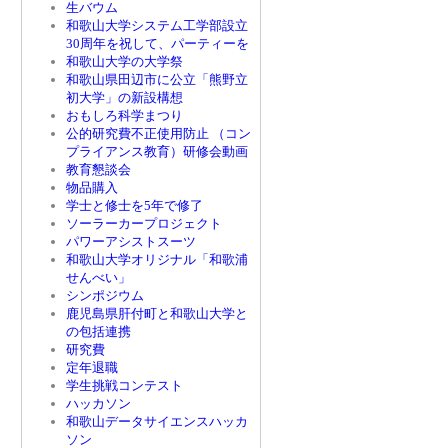
生バウム
和歌山大学システム工学部設立
30周年を祝して、パーティーを
和歌山大学の大学祭
和歌山県田辺市に公立「熊野立
初大学」の新設構想
おもしろ科学まつり
公的研究費不正使用防止 （コン
プライアンス教育）研修会動画
教育懇談会
物品購入
学士と修士を5年で修了
ソーラーカープロジェクト
パワーアシストスーツ
和歌山大学オリジナル「和歌浦
せんべい」
シンポジウム
鹿児島県肝付町と和歌山大学と
の包括連携
研究費
定年退職
学生挑戦コンテスト
ハッカソン
和歌山データサイエンスハッカ
ソン