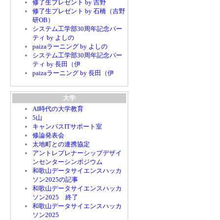
修了生プレゼント by 吉野
修了生プレゼント by 石橋（吉野
研OB）
システム工学部30周年記念パー
ティ by よしの
paizaラーニング by よしの
システム工学部30周年記念パー
ティ by 長田（伊
paizaラーニング by 長田（伊
大学
AI時代の大学教育
5山
キャンパスITサポート室
修論発表会
太地町との連携協定
アントレプレナーシップデザイ
ンセンターシンポジウム
和歌山データサイエンスハッカ
ソン2025の記事
和歌山データサイエンスハッカ
ソン2025 終了
和歌山データサイエンスハッカ
ソン2025