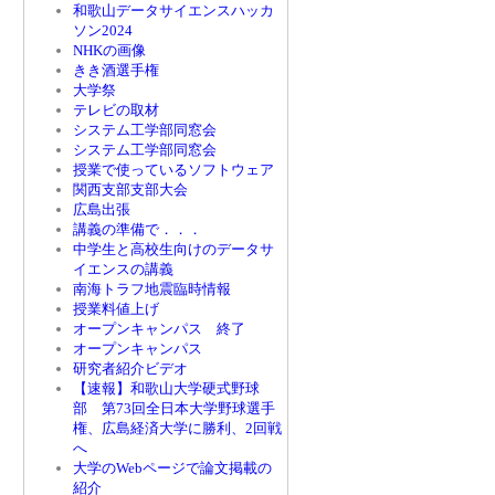
和歌山データサイエンスハッカ
ソン2024
NHKの画像
きき酒選手権
大学祭
テレビの取材
システム工学部同窓会
システム工学部同窓会
授業で使っているソフトウェア
関西支部支部大会
広島出張
講義の準備で．．．
中学生と高校生向けのデータサ
イエンスの講義
南海トラフ地震臨時情報
授業料値上げ
オープンキャンパス 終了
オープンキャンパス
研究者紹介ビデオ
【速報】和歌山大学硬式野球
部 第73回全日本大学野球選手
権、広島経済大学に勝利、2回戦
へ
大学のWebページで論文掲載の
紹介