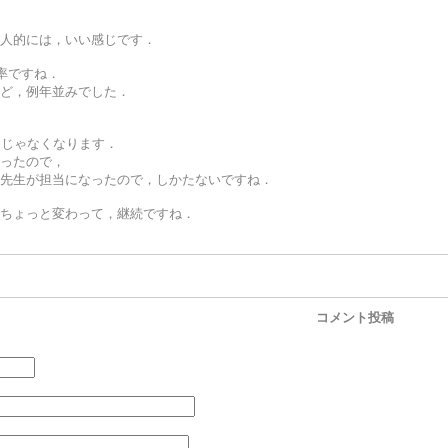
人的には，いい感じです．
率ですね．
ど，例年並みでした．
当じゃなくなります．
ったので，
先生が担当になったので，しかたないですね．
ちょっと変わって，継続ですね．
コメント投稿