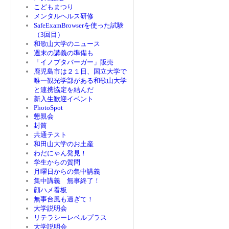
こどもまつり
メンタルヘルス研修
SafeExamBrowserを使った試験
（3回目）
和歌山大学のニュース
週末の講義の準備も
「イノブタバーガー」販売
鹿児島市は２１日、国立大学で
唯一観光学部がある和歌山大学
と連携協定を結んだ
新入生歓迎イベント
PhotoSpot
懇親会
封筒
共通テスト
和田山大学のお土産
わだにゃん発見！
学生からの質問
月曜日からの集中講義
集中講義 無事終了！
顔ハメ看板
無事台風も過ぎて！
大学説明会
リテラシーレベルプラス
大学説明会