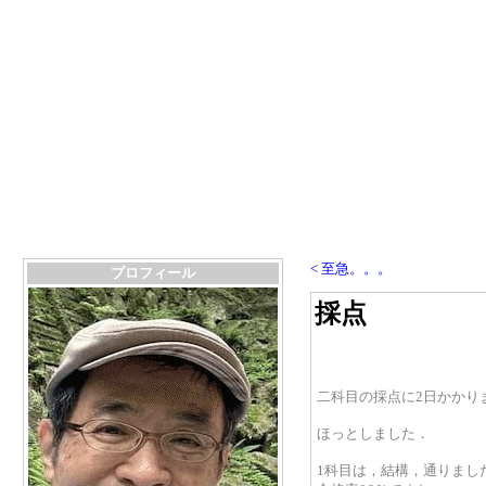
< 至急。。。
プロフィール
採点
二科目の採点に2日かかり
ほっとしました．
1科目は，結構，通りまし