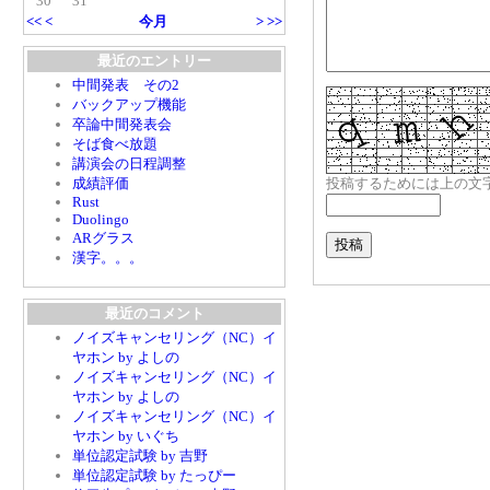
30
31
<<
<
今月
>
>>
最近のエントリー
中間発表 その2
バックアップ機能
卒論中間発表会
そば食べ放題
講演会の日程調整
成績評価
投稿するためには上の文
Rust
Duolingo
ARグラス
漢字。。。
最近のコメント
ノイズキャンセリング（NC）イ
ヤホン by よしの
ノイズキャンセリング（NC）イ
ヤホン by よしの
ノイズキャンセリング（NC）イ
ヤホン by いぐち
単位認定試験 by 吉野
単位認定試験 by たっぴー