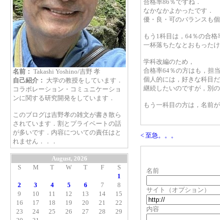
合格率86％ですね．
なかなかよかったです．
優・良・可のバランスも個
もう1科目は，64％の合格
一杯落ちたなとおもったけ
学科改編のため，
合格率64％の方はも，担
名前：
Takashi Yoshino/吉野 孝
個人的には，好きな科目だ
自己紹介：
大学の教授をしています．
継続したいのですが，別の
コラボレーション・コミュニケーショ
ンに関する研究開発をしています．
もう一科目の方は，名前が
このブログは吉野孝の雑文が書き散ら
されています．割とプライベートの話
が多いです．内容についての責任はと
< 至急。。。
れません．．．
August, 2026
S
M
T
W
T
F
S
名前
1
2
3
4
5
6
7
8
サイト（オプション）
9
10
11
12
13
14
15
16
17
18
19
20
21
22
内容
23
24
25
26
27
28
29