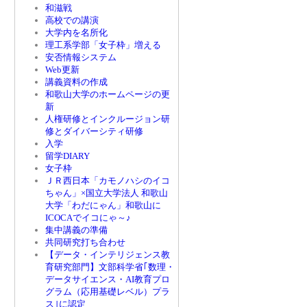
和滋戦
高校での講演
大学内を名所化
理工系学部「女子枠」増える
安否情報システム
Web更新
講義資料の作成
和歌山大学のホームページの更
新
人権研修とインクルージョン研
修とダイバーシティ研修
入学
留学DIARY
女子枠
ＪＲ西日本「カモノハシのイコ
ちゃん」×国立大学法人 和歌山
大学「わだにゃん」和歌山に
ICOCAでイコにゃ～♪
集中講義の準備
共同研究打ち合わせ
【データ・インテリジェンス教
育研究部門】文部科学省｢数理・
データサイエンス・AI教育プロ
グラム（応用基礎レベル）プラ
ス｣に認定