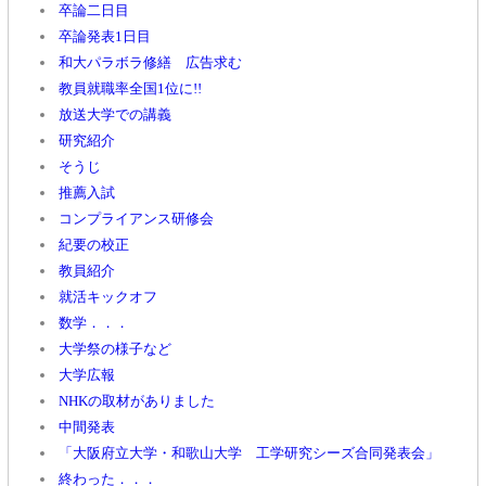
卒論二日目
卒論発表1日目
和大パラボラ修繕 広告求む
教員就職率全国1位に!!
放送大学での講義
研究紹介
そうじ
推薦入試
コンプライアンス研修会
紀要の校正
教員紹介
就活キックオフ
数学．．．
大学祭の様子など
大学広報
NHKの取材がありました
中間発表
「大阪府立大学・和歌山大学 工学研究シーズ合同発表会」
終わった．．．