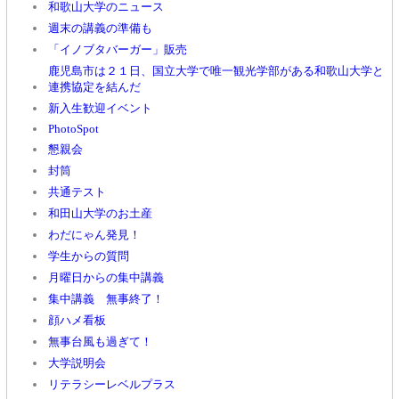
和歌山大学のニュース
週末の講義の準備も
「イノブタバーガー」販売
鹿児島市は２１日、国立大学で唯一観光学部がある和歌山大学と
連携協定を結んだ
新入生歓迎イベント
PhotoSpot
懇親会
封筒
共通テスト
和田山大学のお土産
わだにゃん発見！
学生からの質問
月曜日からの集中講義
集中講義 無事終了！
顔ハメ看板
無事台風も過ぎて！
大学説明会
リテラシーレベルプラス