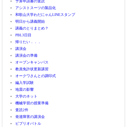
予算申請書の査読
アシストスーツの製品化
和歌山大学わだにゃんLINEスタンプ
明日から講義開始
講義のとりまとめ？
PBL3日目
帰りたい．．．
講演会
講演会の準備
オープンキャンパス
教員免許状更新講習
オークワさんとの調印式
編入学試験
地震の影響
大学のネット
機械学習の授業準備
査読2件
発達障害の講演会
ビブリオバトル