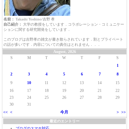
名前：
Takashi Yoshino/吉野 孝
自己紹介：
大学の教授をしています．コラボレーション・コミュニケー
ションに関する研究開発をしています．
このブログは吉野孝の雑文が書き散らされています．割とプライベート
の話が多いです．内容についての責任はとれません．．．
August, 2026
S
M
T
W
T
F
S
1
2
3
4
5
6
7
8
9
10
11
12
13
14
15
16
17
18
19
20
21
22
23
24
25
26
27
28
29
30
31
<<
<
今月
>
>>
最近のエントリー
ブログのスマホ対応