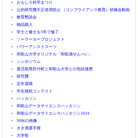
おもしろ科学まつり
公的研究費不正使用防止 （コンプライアンス教育）研修会動画
教育懇談会
物品購入
学士と修士を5年で修了
ソーラーカープロジェクト
パワーアシストスーツ
和歌山大学オリジナル「和歌浦せんべい」
シンポジウム
鹿児島県肝付町と和歌山大学との包括連携
研究費
定年退職
学生挑戦コンテスト
ハッカソン
和歌山データサイエンスハッカソン
和歌山データサイエンスハッカソン2024
NHKの画像
きき酒選手権
大学祭