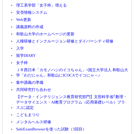
理工系学部「女子枠」増える
安否情報システム
Web更新
講義資料の作成
和歌山大学のホームページの更新
人権研修とインクルージョン研修とダイバーシティ研修
入学
留学DIARY
女子枠
ＪＲ西日本「カモノハシのイコちゃん」×国立大学法人 和歌山大
学「わだにゃん」和歌山にICOCAでイコにゃ～♪
集中講義の準備
共同研究打ち合わせ
【データ・インテリジェンス教育研究部門】文部科学省｢数理・
データサイエンス・AI教育プログラム（応用基礎レベル）プラ
ス｣に認定
こどもまつり
メンタルヘルス研修
SafeExamBrowserを使った試験（3回目）