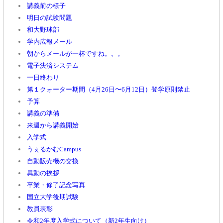
講義前の様子
明日の試験問題
和大野球部
学内広報メール
朝からメールが一杯ですね。。。
電子決済システム
一日終わり
第１クォーター期間（4月26日〜6月12日）登学原則禁止
予算
講義の準備
来週から講義開始
入学式
うぇるかむCampus
自動販売機の交換
異動の挨拶
卒業・修了記念写真
国立大学後期試験
教員表彰
令和2年度入学式について（新2年生向け）