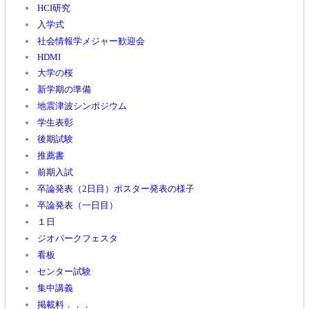
HCI研究
入学式
社会情報学メジャー歓迎会
HDMI
大学の桜
新学期の準備
地震津波シンポジウム
学生表彰
後期試験
推薦書
前期入試
卒論発表（2日目）ポスター発表の様子
卒論発表（一日目）
１日
ジオパークフェスタ
看板
センター試験
集中講義
掲載料．．．