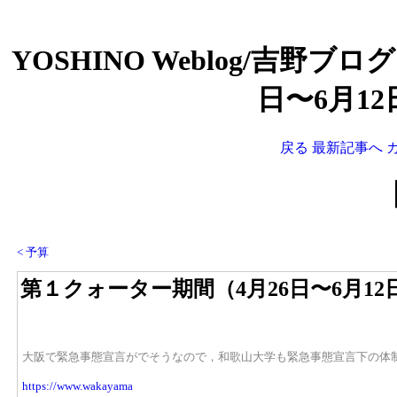
YOSHINO Weblog/吉野ブロ
日〜6月1
戻る
最新記事へ
< 予算
第１クォーター期間（4月26日〜6月1
大阪で緊急事態宣言がでそうなので，和歌山大学も緊急事態宣言下の体
https://www.wakayama