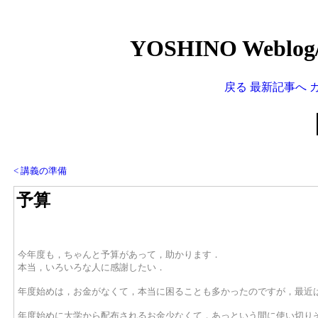
YOSHINO Webl
戻る
最新記事へ
< 講義の準備
予算
今年度も，ちゃんと予算があって，助かります．
本当，いろいろな人に感謝したい．
年度始めは，お金がなくて，本当に困ることも多かったのですが，最近
年度始めに大学から配布されるお金少なくて，あっという間に使い切り