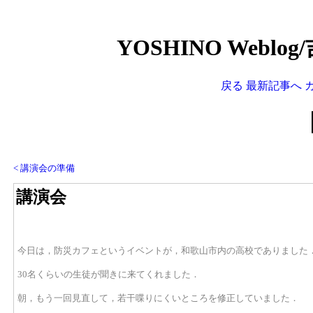
YOSHINO Weblo
戻る
最新記事へ
< 講演会の準備
講演会
今日は，防災カフェというイベントが，和歌山市内の高校でありました
30名くらいの生徒が聞きに来てくれました．
朝，もう一回見直して，若干喋りにくいところを修正していました．