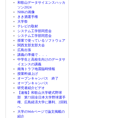
和歌山データサイエンスハッカ
ソン2024
NHKの画像
きき酒選手権
大学祭
テレビの取材
システム工学部同窓会
システム工学部同窓会
授業で使っているソフトウェア
関西支部支部大会
広島出張
講義の準備で．．．
中学生と高校生向けのデータサ
イエンスの講義
南海トラフ地震臨時情報
授業料値上げ
オープンキャンパス 終了
オープンキャンパス
研究者紹介ビデオ
【速報】和歌山大学硬式野球
部 第73回全日本大学野球選手
権、広島経済大学に勝利、2回戦
へ
大学のWebページで論文掲載の
紹介