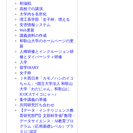
和滋戦
高校での講演
大学内を名所化
理工系学部「女子枠」増える
安否情報システム
Web更新
講義資料の作成
和歌山大学のホームページの更
新
人権研修とインクルージョン研
修とダイバーシティ研修
入学
留学DIARY
女子枠
ＪＲ西日本「カモノハシのイコ
ちゃん」×国立大学法人 和歌山
大学「わだにゃん」和歌山に
ICOCAでイコにゃ～♪
集中講義の準備
共同研究打ち合わせ
【データ・インテリジェンス教
育研究部門】文部科学省｢数理・
データサイエンス・AI教育プロ
グラム（応用基礎レベル）プラ
ス｣に認定