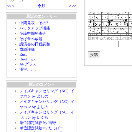
30
31
<<
<
今月
>
>>
最近のエントリー
中間発表 その2
バックアップ機能
卒論中間発表会
投稿するためには上の文
そば食べ放題
講演会の日程調整
成績評価
Rust
Duolingo
ARグラス
漢字。。。
最近のコメント
ノイズキャンセリング（NC）イ
ヤホン by よしの
ノイズキャンセリング（NC）イ
ヤホン by よしの
ノイズキャンセリング（NC）イ
ヤホン by いぐち
単位認定試験 by 吉野
単位認定試験 by たっぴー