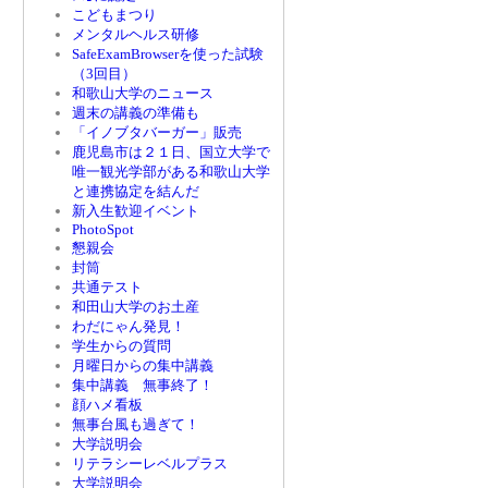
こどもまつり
メンタルヘルス研修
SafeExamBrowserを使った試験
（3回目）
和歌山大学のニュース
週末の講義の準備も
「イノブタバーガー」販売
鹿児島市は２１日、国立大学で
唯一観光学部がある和歌山大学
と連携協定を結んだ
新入生歓迎イベント
PhotoSpot
懇親会
封筒
共通テスト
和田山大学のお土産
わだにゃん発見！
学生からの質問
月曜日からの集中講義
集中講義 無事終了！
顔ハメ看板
無事台風も過ぎて！
大学説明会
リテラシーレベルプラス
大学説明会