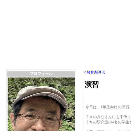
< 教育懇談会
プロフィール
演習
今日は，1年生向けの演習
ＴＡのみなさんにも手伝っ
うちの研究室の4名の学生