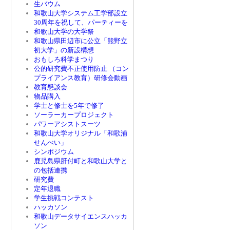
生バウム
和歌山大学システム工学部設立
30周年を祝して、パーティーを
和歌山大学の大学祭
和歌山県田辺市に公立「熊野立
初大学」の新設構想
おもしろ科学まつり
公的研究費不正使用防止 （コン
プライアンス教育）研修会動画
教育懇談会
物品購入
学士と修士を5年で修了
ソーラーカープロジェクト
パワーアシストスーツ
和歌山大学オリジナル「和歌浦
せんべい」
シンポジウム
鹿児島県肝付町と和歌山大学と
の包括連携
研究費
定年退職
学生挑戦コンテスト
ハッカソン
和歌山データサイエンスハッカ
ソン