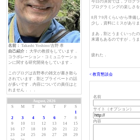
今日の演習では，プログラ
プログラミングの楽しさを
8月？9月くらいから準備
少し，資料にミスがありま
まあ，割とうまくいったの
来週もあるのですが，うま
名前：
Takashi Yoshino/吉野 孝
自己紹介：
大学の教授をしています．
疲れた．
コラボレーション・コミュニケーショ
ンに関する研究開発をしています．
このブログは吉野孝の雑文が書き散ら
< 教育懇談会
されています．割とプライベートの話
が多いです．内容についての責任はと
れません．．．
名前
August, 2026
S
M
T
W
T
F
S
サイト（オプション）
1
2
3
4
5
6
7
8
内容
9
10
11
12
13
14
15
16
17
18
19
20
21
22
23
24
25
26
27
28
29