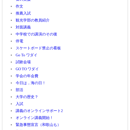
作文
推薦入試
観光学部の教員紹介
対面講義
中学校での講演のその後
停電
スケートボード禁止の看板
Go To ワダイ
試験会場
GO TO ワダイ
学会の年会費
今日は，海の日！
部活
大学の歴史？
入試
講義のオンラインサポート2
オンライン講義開始！
緊急事態宣言（和歌山も）