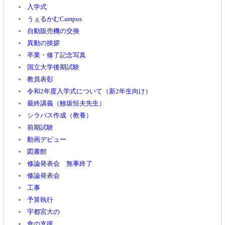
入学式
うぇるかむCampus
自動販売機の交換
異動の挨拶
卒業・修了記念写真
国立大学後期試験
教員表彰
令和2年度入学式について（新2年生向け）
最終講義（鯵坂恒夫先生）
シラバス作成（教養）
前期試験
動画デビュー
図書館
修論発表会 無事終了
修論発表会
工事
予算執行
宇都宮大の
食の支援