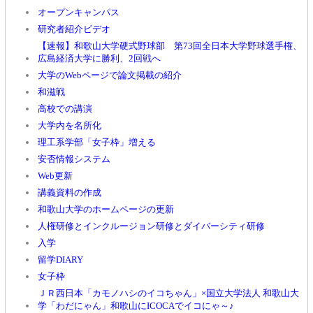
オープンキャンパス
研究者紹介ビデオ
【速報】和歌山大学硬式野球部 第73回全日本大学野球選手権、
広島経済大学に勝利、2回戦へ
大学のWebページで論文掲載の紹介
和滋戦
高校での講演
大学内を名所化
理工系学部「女子枠」増える
安否情報システム
Web更新
講義資料の作成
和歌山大学のホームページの更新
人権研修とインクルージョン研修とダイバーシティ研修
入学
留学DIARY
女子枠
ＪＲ西日本「カモノハシのイコちゃん」×国立大学法人 和歌山大
学「わだにゃん」和歌山にICOCAでイコにゃ～♪