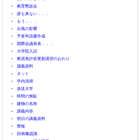
教育懇談会
誰も来ない．．．
もう．．．
台風の影響
予算申請書作成
国際会議発表．．．
大学院入試
教員免許状更新講習のおわり
講義資料
ネット
学内清掃
放送大学
時間の無駄
建物の名称
講義内容
明日の講義資料
警報
顔画像認識