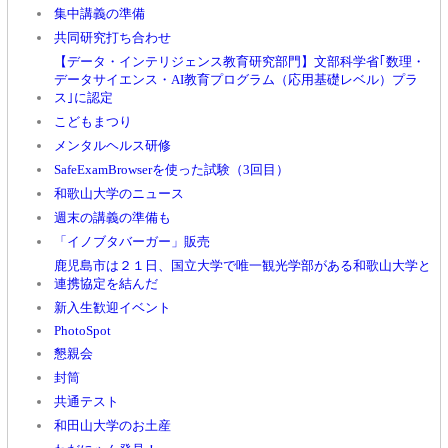
集中講義の準備
共同研究打ち合わせ
【データ・インテリジェンス教育研究部門】文部科学省｢数理・
データサイエンス・AI教育プログラム（応用基礎レベル）プラ
ス｣に認定
こどもまつり
メンタルヘルス研修
SafeExamBrowserを使った試験（3回目）
和歌山大学のニュース
週末の講義の準備も
「イノブタバーガー」販売
鹿児島市は２１日、国立大学で唯一観光学部がある和歌山大学と
連携協定を結んだ
新入生歓迎イベント
PhotoSpot
懇親会
封筒
共通テスト
和田山大学のお土産