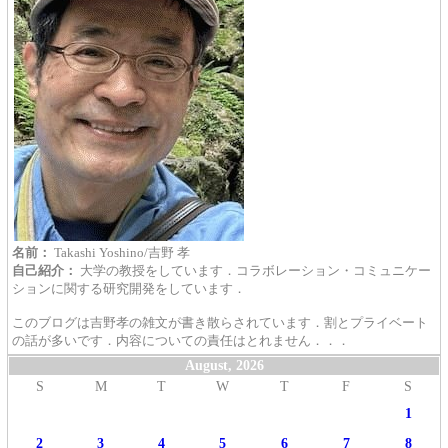
名前：
Takashi Yoshino/吉野 孝
自己紹介：
大学の教授をしています．コラボレーション・コミュニケー
ションに関する研究開発をしています．
このブログは吉野孝の雑文が書き散らされています．割とプライベート
の話が多いです．内容についての責任はとれません．．．
August, 2026
S
M
T
W
T
F
S
1
2
3
4
5
6
7
8