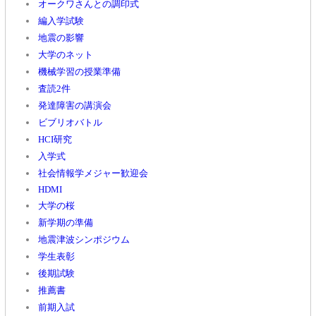
オークワさんとの調印式
編入学試験
地震の影響
大学のネット
機械学習の授業準備
査読2件
発達障害の講演会
ビブリオバトル
HCI研究
入学式
社会情報学メジャー歓迎会
HDMI
大学の桜
新学期の準備
地震津波シンポジウム
学生表彰
後期試験
推薦書
前期入試