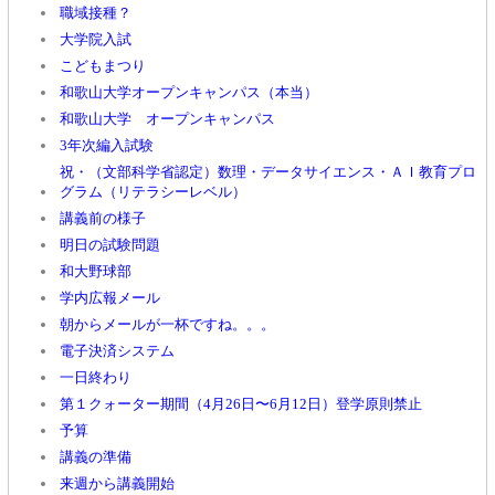
職域接種？
大学院入試
こどもまつり
和歌山大学オープンキャンパス（本当）
和歌山大学 オープンキャンパス
3年次編入試験
祝・（文部科学省認定）数理・データサイエンス・ＡＩ教育プロ
グラム（リテラシーレベル）
講義前の様子
明日の試験問題
和大野球部
学内広報メール
朝からメールが一杯ですね。。。
電子決済システム
一日終わり
第１クォーター期間（4月26日〜6月12日）登学原則禁止
予算
講義の準備
来週から講義開始