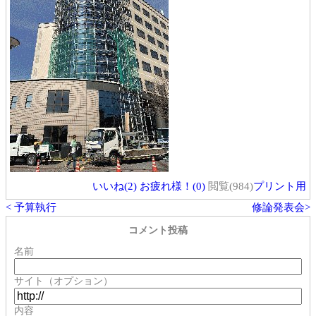
いいね(
2
)
お疲れ様！(
0
)
閲覧(984)
プリント用
< 予算執行
修論発表会>
コメント投稿
名前
サイト（オプション）
内容