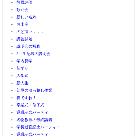
教員評価
歓迎会
新しい名刺
お土産
のど痛い．．．
講義開始
説明会の写真
3回生配属の説明会
学内見学
新学期
入学式
新入生
部屋の引っ越し作業
春ですね！
卒業式・修了式
退職記念パーティ
名物教授の最終講義
学長退官記念パーティー
退職記念パーティ