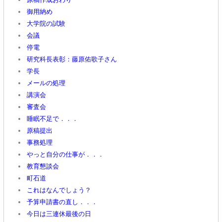
御用納め
大学院の試験
会議
停電
研究科長表彰：藤原佑歌子さん
学長
メールの処理
講演会
審査会
睡眠不足で．．．
原稿提出
事務処理
やっと自分の仕事が．．．
教育懇談会
町石道
これはなんでしょう？
予算申請書の直し．．．
今日は三連休最後の日