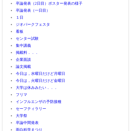
卒論発表（2日目）ポスター発表の様子
卒論発表（一日目）
１日
ジオパークフェスタ
看板
センター試験
集中講義
掲載料．．．
企業面談
論文掲載
今日は，水曜日だけど月曜日
今日は，火曜日だけど金曜日
大学は休みみたい．．．
フリマ
インフルエンザの予防接種
セーフティラリー
大学祭
卒論中間発表
面白科学まつり