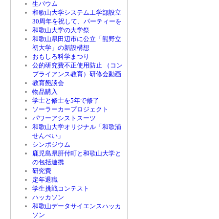
生バウム
和歌山大学システム工学部設立
30周年を祝して、パーティーを
和歌山大学の大学祭
和歌山県田辺市に公立「熊野立
初大学」の新設構想
おもしろ科学まつり
公的研究費不正使用防止 （コン
プライアンス教育）研修会動画
教育懇談会
物品購入
学士と修士を5年で修了
ソーラーカープロジェクト
パワーアシストスーツ
和歌山大学オリジナル「和歌浦
せんべい」
シンポジウム
鹿児島県肝付町と和歌山大学と
の包括連携
研究費
定年退職
学生挑戦コンテスト
ハッカソン
和歌山データサイエンスハッカ
ソン