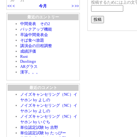
30
31
投稿するためには上の文
<<
<
今月
>
>>
最近のエントリー
中間発表 その2
バックアップ機能
卒論中間発表会
そば食べ放題
講演会の日程調整
成績評価
Rust
Duolingo
ARグラス
漢字。。。
最近のコメント
ノイズキャンセリング（NC）イ
ヤホン by よしの
ノイズキャンセリング（NC）イ
ヤホン by よしの
ノイズキャンセリング（NC）イ
ヤホン by いぐち
単位認定試験 by 吉野
単位認定試験 by たっぴー