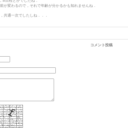
，B日程とかでしたね．
前が変わるので，それで年齢が分かるかも知れませんね．
，共通一次でしたしね．．．
コメント投稿