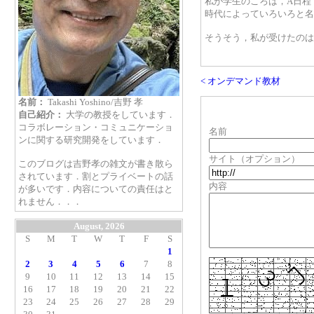
私が学生のころは，A日程
時代によっていろいろと名
そうそう，私が受けたのは
< オンデマンド教材
名前：
Takashi Yoshino/吉野 孝
自己紹介：
大学の教授をしています．
コラボレーション・コミュニケーショ
名前
ンに関する研究開発をしています．
サイト（オプション）
このブログは吉野孝の雑文が書き散ら
されています．割とプライベートの話
内容
が多いです．内容についての責任はと
れません．．．
August, 2026
S
M
T
W
T
F
S
1
2
3
4
5
6
7
8
9
10
11
12
13
14
15
16
17
18
19
20
21
22
23
24
25
26
27
28
29