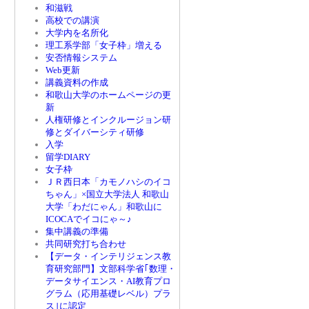
和滋戦
高校での講演
大学内を名所化
理工系学部「女子枠」増える
安否情報システム
Web更新
講義資料の作成
和歌山大学のホームページの更
新
人権研修とインクルージョン研
修とダイバーシティ研修
入学
留学DIARY
女子枠
ＪＲ西日本「カモノハシのイコ
ちゃん」×国立大学法人 和歌山
大学「わだにゃん」和歌山に
ICOCAでイコにゃ～♪
集中講義の準備
共同研究打ち合わせ
【データ・インテリジェンス教
育研究部門】文部科学省｢数理・
データサイエンス・AI教育プロ
グラム（応用基礎レベル）プラ
ス｣に認定