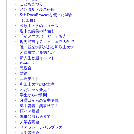
こどもまつり
メンタルヘルス研修
SafeExamBrowserを使った試験
（3回目）
和歌山大学のニュース
週末の講義の準備も
「イノブタバーガー」販売
鹿児島市は２１日、国立大学で
唯一観光学部がある和歌山大学
と連携協定を結んだ
新入生歓迎イベント
PhotoSpot
懇親会
封筒
共通テスト
和田山大学のお土産
わだにゃん発見！
学生からの質問
月曜日からの集中講義
集中講義 無事終了！
顔ハメ看板
無事台風も過ぎて！
大学説明会
リテラシーレベルプラス
大学説明会