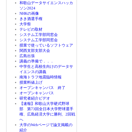
和歌山データサイエンスハッカ
ソン2024
NHKの画像
きき酒選手権
大学祭
テレビの取材
システム工学部同窓会
システム工学部同窓会
授業で使っているソフトウェア
関西支部支部大会
広島出張
講義の準備で．．．
中学生と高校生向けのデータサ
イエンスの講義
南海トラフ地震臨時情報
授業料値上げ
オープンキャンパス 終了
オープンキャンパス
研究者紹介ビデオ
【速報】和歌山大学硬式野球
部 第73回全日本大学野球選手
権、広島経済大学に勝利、2回戦
へ
大学のWebページで論文掲載の
紹介