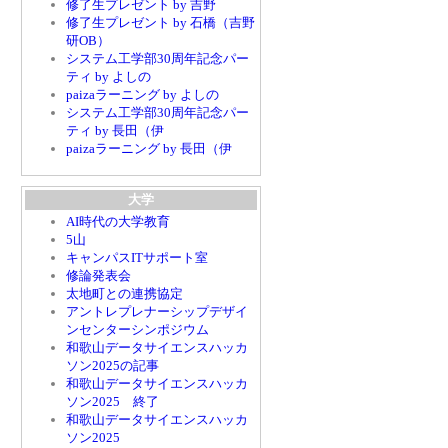
修了生プレゼント by 吉野
修了生プレゼント by 石橋（吉野
研OB）
システム工学部30周年記念パー
ティ by よしの
paizaラーニング by よしの
システム工学部30周年記念パー
ティ by 長田（伊
paizaラーニング by 長田（伊
大学
AI時代の大学教育
5山
キャンパスITサポート室
修論発表会
太地町との連携協定
アントレプレナーシップデザイ
ンセンターシンポジウム
和歌山データサイエンスハッカ
ソン2025の記事
和歌山データサイエンスハッカ
ソン2025 終了
和歌山データサイエンスハッカ
ソン2025