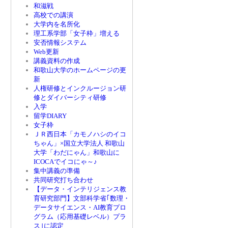
和滋戦
高校での講演
大学内を名所化
理工系学部「女子枠」増える
安否情報システム
Web更新
講義資料の作成
和歌山大学のホームページの更
新
人権研修とインクルージョン研
修とダイバーシティ研修
入学
留学DIARY
女子枠
ＪＲ西日本「カモノハシのイコ
ちゃん」×国立大学法人 和歌山
大学「わだにゃん」和歌山に
ICOCAでイコにゃ～♪
集中講義の準備
共同研究打ち合わせ
【データ・インテリジェンス教
育研究部門】文部科学省｢数理・
データサイエンス・AI教育プロ
グラム（応用基礎レベル）プラ
ス｣に認定