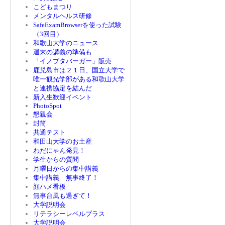
こどもまつり
メンタルヘルス研修
SafeExamBrowserを使った試験
（3回目）
和歌山大学のニュース
週末の講義の準備も
「イノブタバーガー」販売
鹿児島市は２１日、国立大学で
唯一観光学部がある和歌山大学
と連携協定を結んだ
新入生歓迎イベント
PhotoSpot
懇親会
封筒
共通テスト
和田山大学のお土産
わだにゃん発見！
学生からの質問
月曜日からの集中講義
集中講義 無事終了！
顔ハメ看板
無事台風も過ぎて！
大学説明会
リテラシーレベルプラス
大学説明会