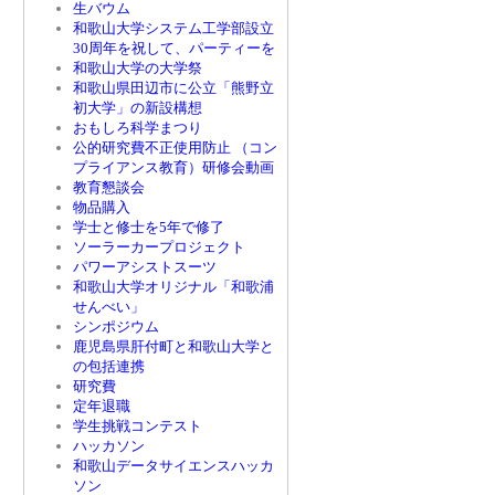
生バウム
和歌山大学システム工学部設立
30周年を祝して、パーティーを
和歌山大学の大学祭
和歌山県田辺市に公立「熊野立
初大学」の新設構想
おもしろ科学まつり
公的研究費不正使用防止 （コン
プライアンス教育）研修会動画
教育懇談会
物品購入
学士と修士を5年で修了
ソーラーカープロジェクト
パワーアシストスーツ
和歌山大学オリジナル「和歌浦
せんべい」
シンポジウム
鹿児島県肝付町と和歌山大学と
の包括連携
研究費
定年退職
学生挑戦コンテスト
ハッカソン
和歌山データサイエンスハッカ
ソン