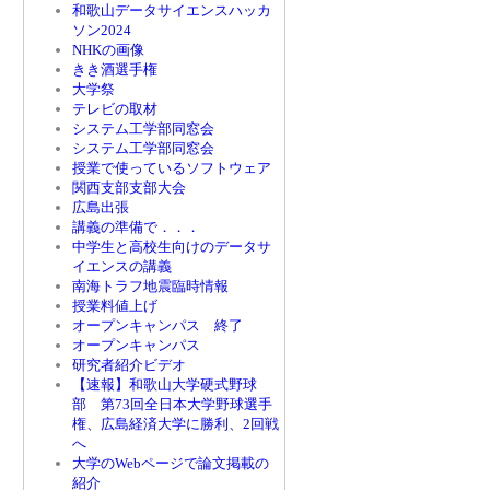
和歌山データサイエンスハッカ
ソン2024
NHKの画像
きき酒選手権
大学祭
テレビの取材
システム工学部同窓会
システム工学部同窓会
授業で使っているソフトウェア
関西支部支部大会
広島出張
講義の準備で．．．
中学生と高校生向けのデータサ
イエンスの講義
南海トラフ地震臨時情報
授業料値上げ
オープンキャンパス 終了
オープンキャンパス
研究者紹介ビデオ
【速報】和歌山大学硬式野球
部 第73回全日本大学野球選手
権、広島経済大学に勝利、2回戦
へ
大学のWebページで論文掲載の
紹介