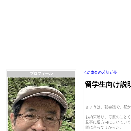
< 助成金の〆切延長
プロフィール
留学生向け説
きょうは、朝会議で、昼か
お約束通り、毎度のごとく
見事に逆方向に歩いていま
間に合ってよかった。