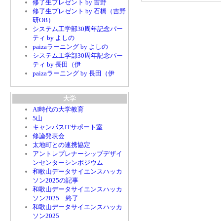
修了生プレゼント by 吉野
修了生プレゼント by 石橋（吉野
研OB）
システム工学部30周年記念パー
ティ by よしの
paizaラーニング by よしの
システム工学部30周年記念パー
ティ by 長田（伊
paizaラーニング by 長田（伊
大学
AI時代の大学教育
5山
キャンパスITサポート室
修論発表会
太地町との連携協定
アントレプレナーシップデザイ
ンセンターシンポジウム
和歌山データサイエンスハッカ
ソン2025の記事
和歌山データサイエンスハッカ
ソン2025 終了
和歌山データサイエンスハッカ
ソン2025