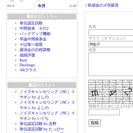
30
31
< 助成金の〆切延長
<<
<
今月
>
>>
最近のエントリー
単位認定試験
名前
中間発表 その2
バックアップ機能
サイト（オプション）
卒論中間発表会
そば食べ放題
講演会の日程調整
内容
成績評価
Rust
Duolingo
ARグラス
最近のコメント
ノイズキャンセリング（NC）イ
ヤホン by よしの
ノイズキャンセリング（NC）イ
投稿するためには上の文
ヤホン by よしの
ノイズキャンセリング（NC）イ
ヤホン by いぐち
単位認定試験 by 吉野
単位認定試験 by たっぴー