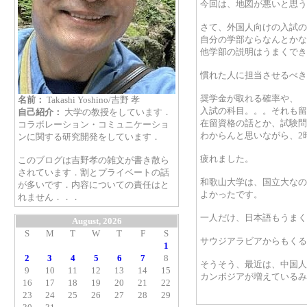
今回は、地図が悪いと思う
さて、外国人向けの入試の
自分の学部ならなんとかな
他学部の説明はうまくでき
慣れた人に担当させるべき
奨学金が取れる確率や、
名前：
Takashi Yoshino/吉野 孝
入試の科目。。。それも留
自己紹介：
大学の教授をしています．
在留資格の話とか、試験問
コラボレーション・コミュニケーショ
わからんと思いながら、2
ンに関する研究開発をしています．
疲れました。
このブログは吉野孝の雑文が書き散ら
されています．割とプライベートの話
和歌山大学は、国立大なの
が多いです．内容についての責任はと
よかったです。
れません．．．
一人だけ、日本語もうまく
August, 2026
S
M
T
W
T
F
S
サウジアラビアからもくる
1
2
3
4
5
6
7
8
そうそう、最近は、中国人
9
10
11
12
13
14
15
カンボジアが増えているみ
16
17
18
19
20
21
22
23
24
25
26
27
28
29