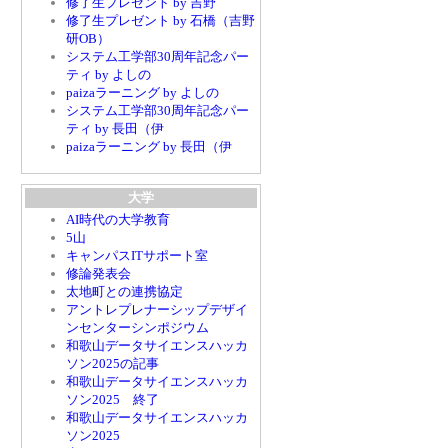
修了生プレゼント by 吉野
修了生プレゼント by 石橋（吉野
研OB）
システム工学部30周年記念パー
ティ by よしの
paizaラーニング by よしの
システム工学部30周年記念パー
ティ by 長田（伊
paizaラーニング by 長田（伊
大学
AI時代の大学教育
5山
キャンパスITサポート室
修論発表会
太地町との連携協定
アントレプレナーシップデザイ
ンセンターシンポジウム
和歌山データサイエンスハッカ
ソン2025の記事
和歌山データサイエンスハッカ
ソン2025 終了
和歌山データサイエンスハッカ
ソン2025