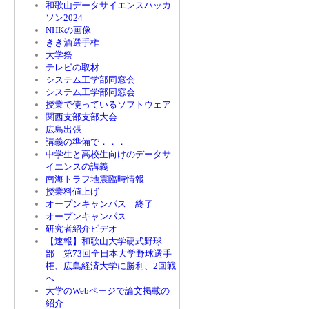
和歌山データサイエンスハッカ
ソン2024
NHKの画像
きき酒選手権
大学祭
テレビの取材
システム工学部同窓会
システム工学部同窓会
授業で使っているソフトウェア
関西支部支部大会
広島出張
講義の準備で．．．
中学生と高校生向けのデータサ
イエンスの講義
南海トラフ地震臨時情報
授業料値上げ
オープンキャンパス 終了
オープンキャンパス
研究者紹介ビデオ
【速報】和歌山大学硬式野球
部 第73回全日本大学野球選手
権、広島経済大学に勝利、2回戦
へ
大学のWebページで論文掲載の
紹介