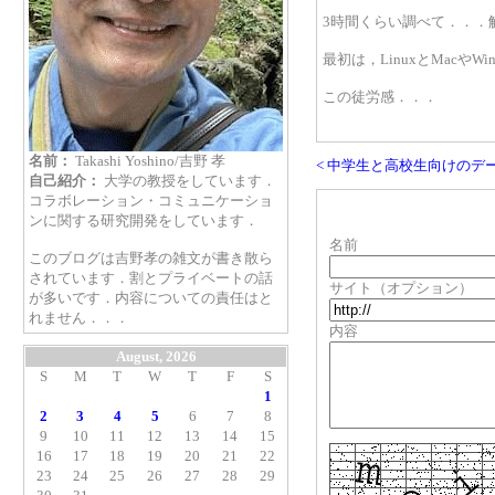
3時間くらい調べて．．．
最初は，LinuxとMac
この徒労感．．．
名前：
Takashi Yoshino/吉野 孝
< 中学生と高校生向けのデ
自己紹介：
大学の教授をしています．
コラボレーション・コミュニケーショ
ンに関する研究開発をしています．
名前
このブログは吉野孝の雑文が書き散ら
されています．割とプライベートの話
サイト（オプション）
が多いです．内容についての責任はと
れません．．．
内容
August, 2026
S
M
T
W
T
F
S
1
2
3
4
5
6
7
8
9
10
11
12
13
14
15
16
17
18
19
20
21
22
23
24
25
26
27
28
29