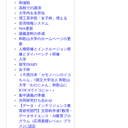
和滋戦
高校での講演
大学内を名所化
理工系学部「女子枠」増える
安否情報システム
Web更新
講義資料の作成
和歌山大学のホームページの更
新
人権研修とインクルージョン研
修とダイバーシティ研修
入学
留学DIARY
女子枠
ＪＲ西日本「カモノハシのイコ
ちゃん」×国立大学法人 和歌山
大学「わだにゃん」和歌山に
ICOCAでイコにゃ～♪
集中講義の準備
共同研究打ち合わせ
【データ・インテリジェンス教
育研究部門】文部科学省｢数理・
データサイエンス・AI教育プロ
グラム（応用基礎レベル）プラ
ス｣に認定