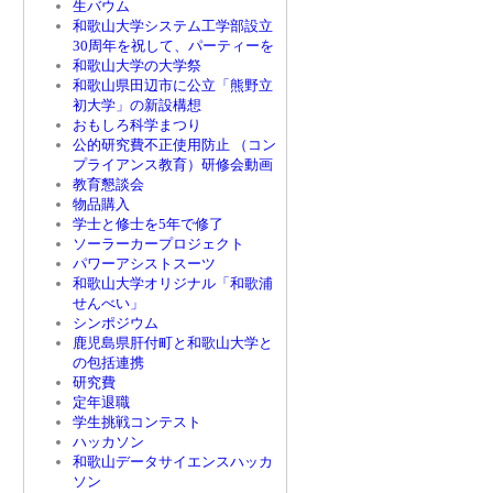
生バウム
和歌山大学システム工学部設立
30周年を祝して、パーティーを
和歌山大学の大学祭
和歌山県田辺市に公立「熊野立
初大学」の新設構想
おもしろ科学まつり
公的研究費不正使用防止 （コン
プライアンス教育）研修会動画
教育懇談会
物品購入
学士と修士を5年で修了
ソーラーカープロジェクト
パワーアシストスーツ
和歌山大学オリジナル「和歌浦
せんべい」
シンポジウム
鹿児島県肝付町と和歌山大学と
の包括連携
研究費
定年退職
学生挑戦コンテスト
ハッカソン
和歌山データサイエンスハッカ
ソン