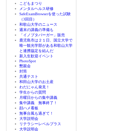
こどもまつり
メンタルヘルス研修
SafeExamBrowserを使った試験
（3回目）
和歌山大学のニュース
週末の講義の準備も
「イノブタバーガー」販売
鹿児島市は２１日、国立大学で
唯一観光学部がある和歌山大学
と連携協定を結んだ
新入生歓迎イベント
PhotoSpot
懇親会
封筒
共通テスト
和田山大学のお土産
わだにゃん発見！
学生からの質問
月曜日からの集中講義
集中講義 無事終了！
顔ハメ看板
無事台風も過ぎて！
大学説明会
リテラシーレベルプラス
大学説明会