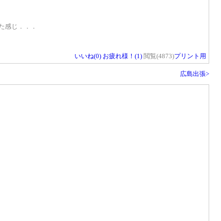
れた感じ．．．
いいね(
0
)
お疲れ様！(
1
)
閲覧(4873)
プリント用
広島出張>