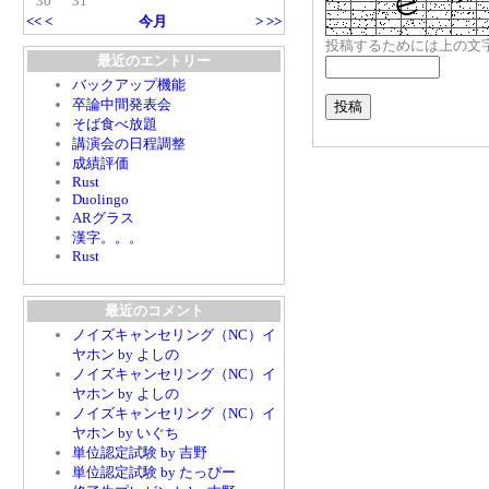
30
31
<<
<
今月
>
>>
投稿するためには上の文
最近のエントリー
バックアップ機能
卒論中間発表会
そば食べ放題
講演会の日程調整
成績評価
Rust
Duolingo
ARグラス
漢字。。。
Rust
最近のコメント
ノイズキャンセリング（NC）イ
ヤホン by よしの
ノイズキャンセリング（NC）イ
ヤホン by よしの
ノイズキャンセリング（NC）イ
ヤホン by いぐち
単位認定試験 by 吉野
単位認定試験 by たっぴー